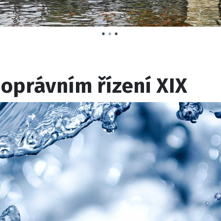
oprávním řízení XIX