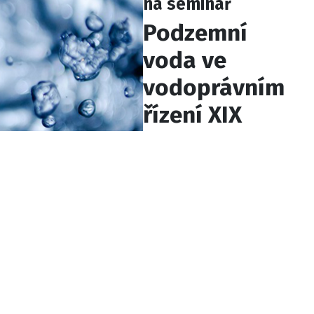
na seminář
Podzemní
voda ve
vodoprávním
řízení XIX