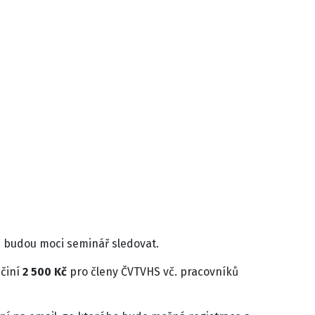
m budou moci seminář sledovat.
 činí
2 500 Kč
pro členy ČVTVHS vč. pracovníků