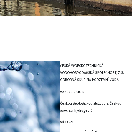
ČESKÁ VĚDECKOTECHNICKÁ
VODOHOSPODÁŘSKÁ SPOLEČNOST, Z.S.
ODBORNÁ SKUPINA PODZEMNÍ VODA
ve spolupráci s
Českou geologickou službou a Českou
asociací hydrogeolů
Vás zvou