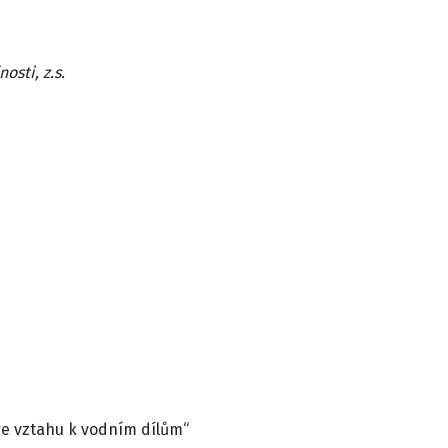
sti, z.s.
ve vztahu k vodním dílům“