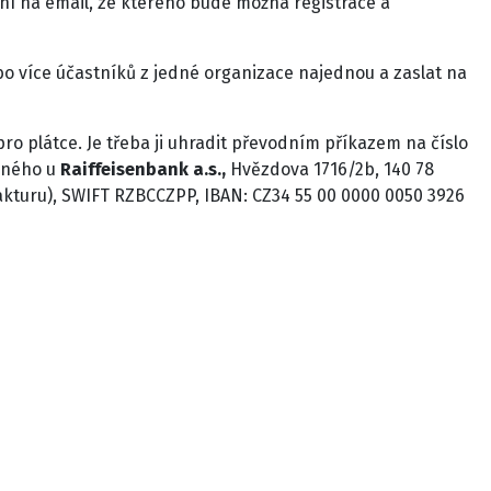
í na email, ze kterého bude možná registrace a
o více účastníků z jedné organizace najednou a zaslat na
o plátce. Je třeba ji uhradit převodním příkazem na číslo
deného u
Raiffeisenbank a.s.,
Hvězdova 1716/2b, 140 78
akturu), SWIFT RZBCCZPP, IBAN: CZ34 55 00 0000 0050 3926