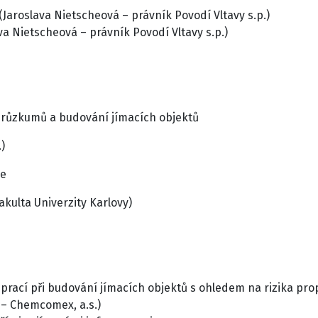
aroslava Nietscheová – právník Povodí Vltavy s.p.)
ava Nietscheová – právník Povodí Vltavy s.p.)
průzkumů a budování jímacích objektů
)
je
akulta Univerzity Karlovy)
 prací při budování jímacích objektů s ohledem na rizika pr
 – Chemcomex, a.s.)