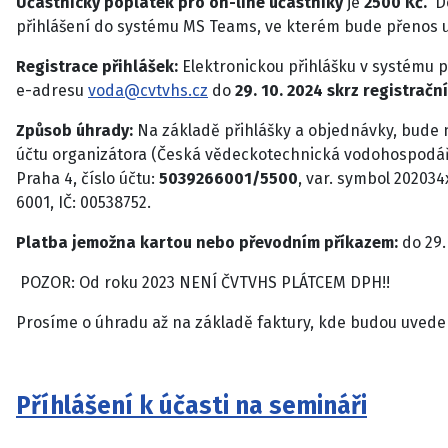
Účastnický poplatek pro on-line účastníky
je
2500 Kč.
D
přihlášení do systému MS Teams, ve kterém bude přenos
Registrace přihlášek:
Elektronickou přihlášku v systému p
e-adresu
voda@cvtvhs.cz
do
29. 10. 2024 skrz registračn
Způsob úhrady:
Na základě přihlášky a objednávky, bude n
účtu organizátora (Česká vědeckotechnická vodohospodářs
Praha 4,
číslo účtu:
5039266001/5500
, var. symbol 20203
6001, IČ: 00538752.
Platba jemožna kartou nebo převodním příkazem:
do 29.
POZOR: Od roku 2023 NENÍ ČVTVHS PLÁTCEM DPH!!
Prosíme o úhradu až na základě faktury, kde budou uveden
Příhlášení k účasti na semináři