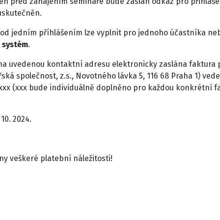
en před zahájením semináře bude zaslán odkaz pro přihlášen
 uskutečněn.
od jedním příhlášením lze vyplnit pro jednoho účastníka neb
í systém
.
a uvedenou kontaktní adresu elektronicky zaslána faktura pr
ká společnost, z.s., Novotného lávka 5, 116 68 Praha 1) ve
4xxx (xxx bude individuálně doplněno pro každou konkrétní f
 10. 2024.
y veškeré platební náležitosti!