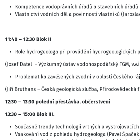
Kompetence vodoprávních úřadů a stavebních úřadů (J
Vlastnictví vodních děl a povinnosti vlastníků (Jarosl
11:40 – 12:30 Blok II
Role hydrogeologa při provádění hydrogeologických 
(Josef Datel – Výzkumný ústav vodohospodářský TGM, v.v.i.
Problematika zavěšených zvodní v oblasti Českého rá
(Jiří Bruthans – Česká geologická služba, Přírodovědecká f
12:30 – 13:30 polední přestávka, občerstvení
13:30 – 15:00 Blok III.
Současné trendy technologií vrtných a vystrojovacích
Vsakování vod z pohledu hydrogeologa (Pavel Špaček