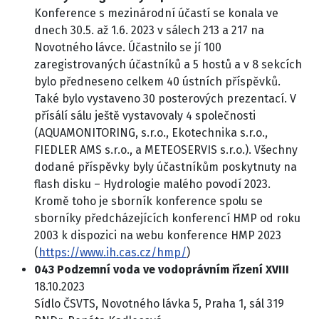
Konference s mezinárodní účastí se konala ve
dnech 30.5. až 1.6. 2023 v sálech 213 a 217 na
Novotného lávce. Účastnilo se jí 100
zaregistrovaných účastníků a 5 hostů a v 8 sekcích
bylo předneseno celkem 40 ústních příspěvků.
Také bylo vystaveno 30 posterových prezentací. V
přísálí sálu ještě vystavovaly 4 společnosti
(AQUAMONITORING, s.r.o., Ekotechnika s.r.o.,
FIEDLER AMS s.r.o., a METEOSERVIS s.r.o.). Všechny
dodané příspěvky byly účastníkům poskytnuty na
flash disku – Hydrologie malého povodí 2023.
Kromě toho je sborník konference spolu se
sborníky předcházejících konferencí HMP od roku
2003 k dispozici na webu konference HMP 2023
(
https://www.ih.cas.cz/hmp/
)
043 Podzemní voda ve vodoprávním řízení XVIII
18.10.2023
Sídlo ČSVTS, Novotného lávka 5, Praha 1, sál 319