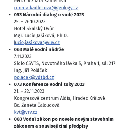
RNDr. Renáta Kadlecová
renata.kadlecova@geology.cz
053 Národní dialog o vodě 2023
25. – 26.10.2023
Hotel Skalský Dvůr
Mgr. Lucie Jašíková, Ph.D.
lucie.jasikova@vuv.cz
063 Malé vodní nádrže
7.11.2023
Sídlo ČSVTS, Novotného lávka 5, Praha 1, sál 217
Ing. Jiří Poláček
polacek@vdtbd.cz
073 Konference Vodní toky 2023
21. – 22.11.2023
Kongresové centrum Aldis, Hradec Králové
Bc. Žaneta Čaloudová
kvt@vrv.cz
083 Vodní zákon po novele novým stavebním
zákonem a souvisejícími předpisy