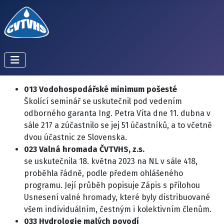
013 Vodohospodářské minimum pošesté
Školící seminář se uskutečnil pod vedením
odborného garanta Ing. Petra Víta dne 11. dubna v
sále 217 a zúčastnilo se jej 51 účastníků, a to včetně
dvou účastnic ze Slovenska.
023 Valná hromada ČVTVHS, z.s.
se uskutečnila 18. května 2023 na NL v sále 418,
proběhla řádně, podle předem ohlášeného
programu. Její průběh popisuje Zápis s přílohou
Usnesení valné hromady, které byly distribuované
všem individuálním, čestným i kolektivním členům.
033 Hydrologie malých povodí