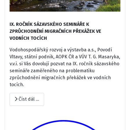
IX. ROČNÍK SÁZAVSKÉHO SEMINÁŘE K
ZPRŮCHODNĚNÍ MIGRAČNÍCH PŘEKÁŽEK VE
VODNÍCH TOCÍCH
Vodohospodářský rozvoj a výstavba a.s., Povodí
Vltavy, státní podnik, AOPK ČR a VÚV T. G. Masaryka,
v.v.i. si Vás dovolují pozvat na IX. ročník sázavského
semináře zaměřeného na problematiku
zprůchodnění migračních překážek ve vodních
tocích.
Číst dál …