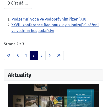
Číst dál …
Podzemní voda ve vodoprávním řízení XIX
XXVII. konference Radionuklidy a ionizující záření
ve vodním hospodářství
Strana 2 z 3
1
2
3
Aktuality