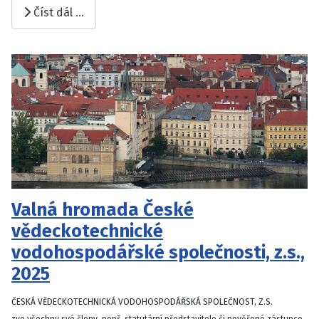
Číst dál …
Valná hromada České
vědeckotechnické
vodohospodářské společnosti, z.s.,
2025
ČESKÁ VĚDECKOTECHNICKÁ VODOHOSPODÁŘSKÁ SPOLEČNOST, Z.S.