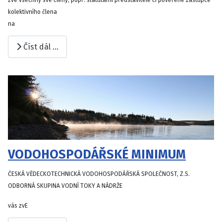
zve všechny své členy, popř. statutární představitele či pověřené zástupce
kolektivního člena
na
Číst dál …
VODOHOSPODÁŘSKÉ MINIMUM
ČESKÁ VĚDECKOTECHNICKÁ VODOHOSPODÁŘSKÁ SPOLEČNOST, Z.S.
ODBORNÁ SKUPINA VODNÍ TOKY A NÁDRŽE
vás zvE